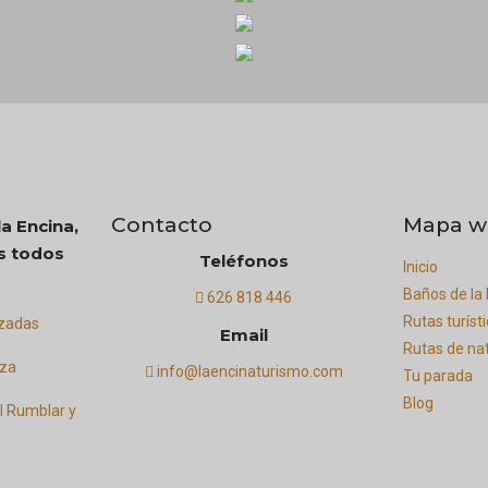
Contacto
Mapa w
a Encina,
s todos
Teléfonos
Inicio
Baños de la
626 818 446
Rutas turíst
izadas
Email
Rutas de na
eza
info@laencinaturismo.com
Tu parada
Blog
l Rumblar y