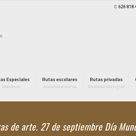
626 818 
as Especiales
Rutas escolares
Rutas privadas
Experiencias
Experiencias educativas
Nos adaptamos a tu grupo
as de arte. 27 de septiembre Día Mund