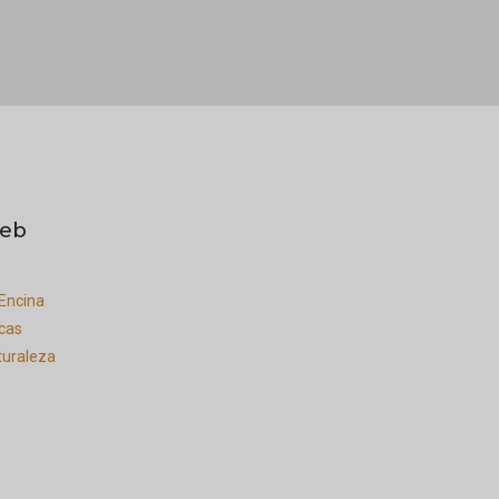
eb
 Encina
icas
turaleza