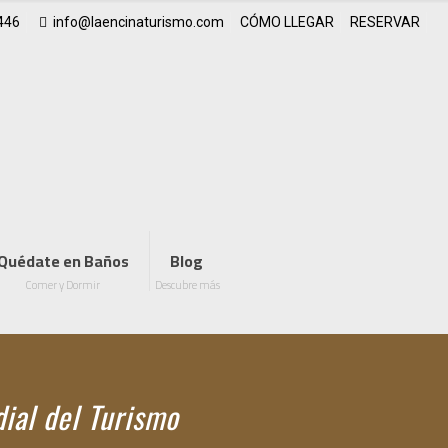
446
info@laencinaturismo.com
CÓMO LLEGAR
RESERVAR
Quédate en Baños
Blog
Comer y Dormir
Descubre más
ial del Turismo