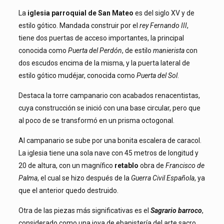
La
iglesia parroquial de San Mateo
es del siglo XV y de
estilo gótico. Mandada construir por el
rey Fernando III
,
tiene dos puertas de acceso importantes, la principal
conocida como
Puerta del Perdón
, de estilo
manierista
con
dos escudos encima de la misma, y la puerta lateral de
estilo gótico mudéjar, conocida como
Puerta del Sol
.
Destaca la torre campanario con acabados renacentistas,
cuya construcción se inició con una base circular, pero que
al poco de se transformó en un prisma octogonal.
Al campanario se sube por una bonita escalera de caracol.
La iglesia tiene una sola nave con 45 metros de longitud y
20 de altura, con un magnífico
retablo
obra de
Francisco de
Palma
, el cual se hizo después de la
Guerra Civil Española
, ya
que el anterior quedo destruido.
Otra de las piezas más significativas es el
Sagrario barroco
,
considerado como una joya de ebanistería del arte sacro